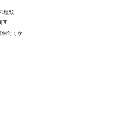
の種類
期間
何個付くか