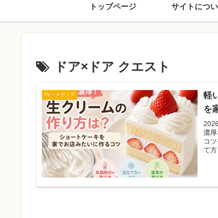
トップページ
サイトについ
ドア×ドア クエスト
軽
TV・メディア
を
20
濃厚
コツ
て方
すく