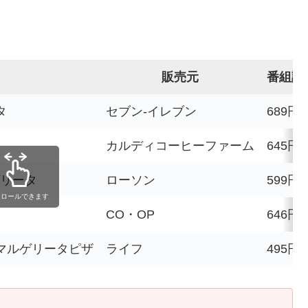
販売元
番組調
タ
セブン-イレブン
689円
カルディコーヒーファーム
645円
ゲリータ
ローソン
599円
クロールできます
CO・OP
646円
マルゲリータピザ
ライフ
495円