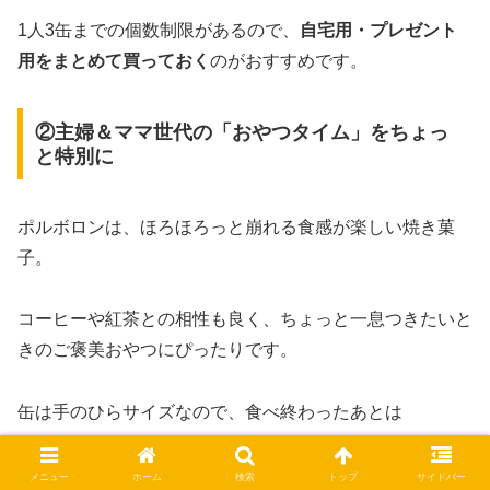
1人3缶までの個数制限があるので、
自宅用・プレゼント
用をまとめて買っておく
のがおすすめです。
②主婦＆ママ世代の「おやつタイム」をちょっ
と特別に
ポルボロンは、ほろほろっと崩れる食感が楽しい焼き菓
子。
コーヒーや紅茶との相性も良く、ちょっと一息つきたいと
きのご褒美おやつにぴったりです。
缶は手のひらサイズなので、食べ終わったあとは
子どものヘアゴムやアクセサリー収納
メニュー
ホーム
検索
トップ
サイドバー