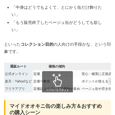
「中身はどうでもよくて、とにかく缶だけ飾りた
い」
「もう販売終了したベージュ缶がどうしても欲し
い」
といった
コレクション目的
の人向けの手段かな、という印
象です。
通販ルート
価格の傾向
メ
公式オンライン
定価
安心・確実に正規品／
楽天・Yahoo!など
定価〜数倍
ポイントが使える・す
フリマアプリ
定価以上のプレミア価格が多め
ベージュ缶や空き缶な
スクロールできます
マイドオオキニ缶の楽しみ方＆おすすめ
の購入シーン