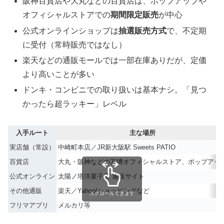
阪神百貨店や大丸などの百貨店は、ポップアップや
オフィシャルストアでの
期間限定販売
が中心
公式オンラインショップは
抽選販売方式
で、不定期
に受付（常時販売ではなし）
楽天などの通販モールでは一部在庫ありだが、定価
より高いことが多い
ドンキ・コンビニでの取り扱いは基本ナシ。「見つ
かったら超ラッキー」レベル
入手ルート
主な場所
実店舗（常設）
中崎町本店／JR新大阪駅 Sweets PATIO
百貨店
大丸・阪神などの万博オフィシャルストア、ポップアッ
公式オンライン
太陽ノ塔洋菓子店 通販サイト
その他通販
楽天／Yahoo!ショッピングなど
スクロールできます
フリマアプリ
メルカリ等