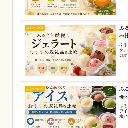
ふ
ふるさと納税
べ
ふる
ク、
分か
ふ
ふるさと納税
食
ふる
アイ
違い