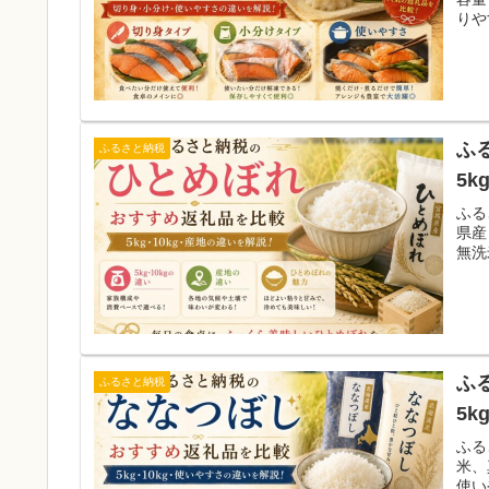
りや
ふ
ふるさと納税
5
ふる
県産
無洗
ふ
ふるさと納税
5
ふる
米、
使い