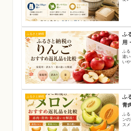
ふ
ふるさと納税
用
ふる
違い
いや
ふ
ふるさと納税
青
ふる
ンの
スメ