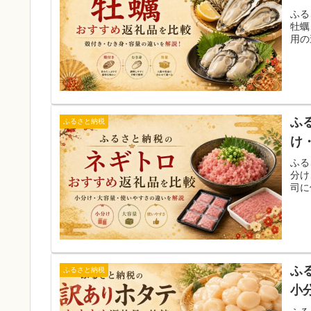
ふる
牡蠣
用の
ふ
ふるさと納税
け
ふる
分け
司に
ふ
ふるさと納税
小