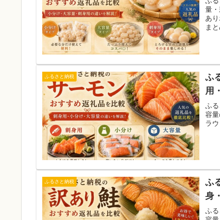
ふる
量・
あり
まと
ふ
ふるさと納税
用
ふる
容量
ラウ
ふ
ふるさと納税
身
ふる
容量