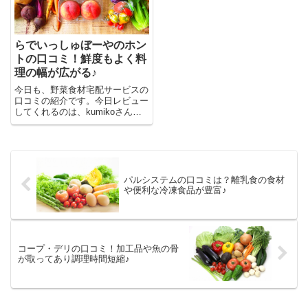
らでいっしゅぼーやのホン
トの口コミ！鮮度もよく料
理の幅が広がる♪
今日も、野菜食材宅配サービスの
口コミの紹介です。今日レビュー
してくれるのは、kumikoさん
（仮名）で、有機野菜、低農薬野
菜、無添加食品の定期宅配サービ
スを提供する「らでぃっしゅぼー
や」♪kumikoさんにどうしてらで
ぃっしゅぽーやを利用す...
パルシステムの口コミは？離乳食の食材
や便利な冷凍食品が豊富♪
コープ・デリの口コミ！加工品や魚の骨
が取ってあり調理時間短縮♪