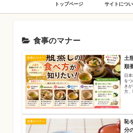
トップページ
サイトについ
食事のマナー
土
食事のマナー
順
日本
をつ
きが
方、
る食
恥
食事のマナー
分