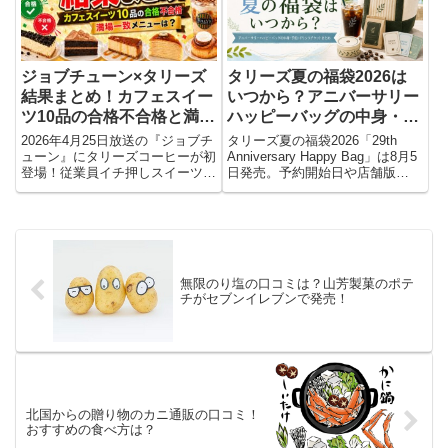
ジョブチューン×タリーズ
タリーズ夏の福袋2026は
結果まとめ！カフェスイー
いつから？アニバーサリー
ツ10品の合格不合格と満場
ハッピーバッグの中身・予
一致メニューは？
約・ドリンクチケットまと
2026年4月25日放送の『ジョブチ
タリーズ夏の福袋2026「29th
め
ューン』にタリーズコーヒーが初
Anniversary Happy Bag」は8月5
登場！従業員イチ押しスイーツ
日発売。予約開始日や店舗版
TOP10のジャッジ結果（合格・
5,500円の中身、公式オンライ
不合格）を一覧で速報まとめ。見
ン・楽天市場限定セットとの違
事「満場一致合格」を果たした4
い、ドリンクチケットの使い方・
品のスイーツや、番組放送後にま
520円までの利用条件・2026年12
ず食べるべきおすすめメニューま
月9日までの有効期限を公式情報
で分かりやすく解説します。
をもとに分かりやすく解説しま
無限のり塩の口コミは？山芳製菓のポテ
す。
チがセブンイレブンで発売！
北国からの贈り物のカニ通販の口コミ！
おすすめの食べ方は？