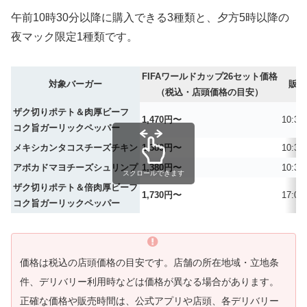
午前10時30分以降に購入できる3種類と、夕方5時以降の
夜マック限定1種類です。
FIFAワールドカップ26セット価格
対象バーガー
販売
（税込・店頭価格の目安）
ザク切りポテト＆肉厚ビーフ
1,470円〜
10:3
コク旨ガーリックペッパー
メキシカンタコスチーズチキン
1,380円〜
10:3
アボカドマヨチーズシュリンプ
1,380円〜
10:3
スクロールできます
ザク切りポテト＆倍肉厚ビーフ
1,730円〜
17:0
コク旨ガーリックペッパー
価格は税込の店頭価格の目安です。店舗の所在地域・立地条
件、デリバリー利用時などは価格が異なる場合があります。
正確な価格や販売時間は、公式アプリや店頭、各デリバリー