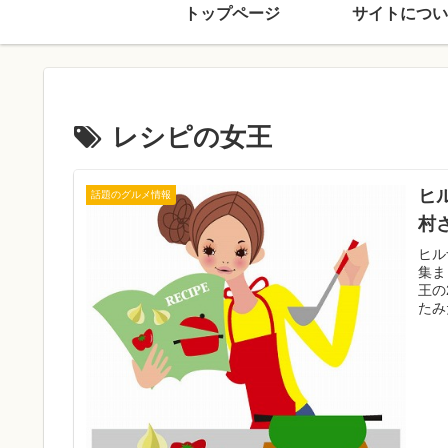
トップページ
サイトについ
レシピの女王
ヒ
話題のグルメ情報
村
ヒル
集ま
王の
たみ