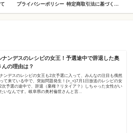
て
プライバシーポリシー
特定商取引法に基づく表記
ルナンデスのレシピの女王！予選途中で辞退した奥
さんの理由は？
ナンデスのレシピの女王も2次予選に入って、みんなの注目も俄然
って来ている中で、突如問題発生！(>_<)7月1日放送のレシピの女
2次予選の途中で、辞退（棄権？リタイア？）しちゃった女性がい
たいなんです。岐阜県の奥村倫世さんと言...