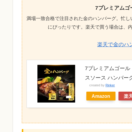
7プレミアムゴ
満場一致合格で注目された金のハンバーグ。忙し
にぴったりです。楽天で買う場合は、
楽天で金のハ
7プレミアムゴールド 
スソース ハンバー
created by
Rinker
Amazon
楽