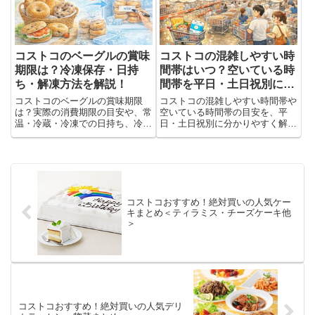
コギビーフ」ですね。＾＾最近
は...
コストコのベーグルの賞味
コストコの混雑しやすい時
期限は？冷凍保存・日持
間帯はいつ？空いている時
ち・解凍方法を解説！
間帯を平日・土日祝別に解
説
コストコのベーグルの賞味期限
コストコの混雑しやすい時間帯や
は？実際の消費期限の目安や、常
空いている時間帯の目安を、平
温・冷蔵・冷凍での日持ち、冷凍
日・土日祝別に分かりやすく解
保存のコツ、解凍方法まで分かり
説。土日混雑を避けたい方へ、空
やすく解説。食べ切れない時の保
いている曜日や行きやすい時間の
存法を知りたい方におすすめで
コツもまとめました。
す。
コストコおすすめ！絶対買いの人気ケー
キまとめ＜ティラミス・チーズケーキ他
＞
コストコおすすめ！絶対買いの人気デリ