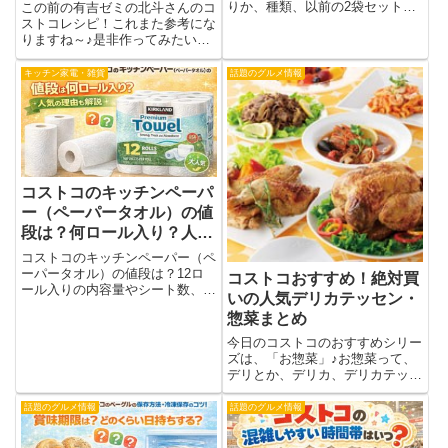
りか、種類、以前の2袋セットと
この前の有吉ゼミの北斗さんのコ
の違い、コスパまで分かりやすく
ストコレシピ！これまた参考にな
解説。食べごたえや買いやすさが
りますね～♪是非作ってみたいレ
気になる方におすすめです。
シピばかりでした。＾＾それで、
いつ作るか分からないけど、とり
キッチン家電・雑貨
話題のグルメ情報
あえずメモっておいたので、保存
しておきます。今回は、美肌のか
ぼちゃのレシピが多かったんで
す...
コストコのキッチンペーパ
ー（ペーパータオル）の値
段は？何ロール入り？人気
の理由も解説
コストコのキッチンペーパー（ペ
ーパータオル）の値段は？12ロ
コストコおすすめ！絶対買
ール入りの内容量やシート数、人
いの人気デリカテッセン・
気の理由を最新情報で解説。倉庫
惣菜まとめ
店とオンラインの価格差、国内製
造後の変化、注意点まで分かりや
今日のコストコのおすすめシリー
すくまとめました。
ズは、「お惣菜」♪お惣菜って、
デリとか、デリカ、デリカテッセ
ンとも言いますが、私にはお惣菜
ってのが一番ピンときます。＾＾
話題のグルメ情報
話題のグルメ情報
ま、それはいいとして、お惣菜で
一番人気は何と言っても、「プル