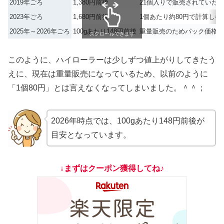
2019年ごろ
1,380円前後
21個入りで販売されていた
2023年ごろ
1,680円前後
1個あたり約80円で計算しや
2025年～2026年ごろ
100gあたり148円前後
重量販売のためパック価格は
スクロールできます
このように、ハイローラーは少しずつ値上がりしてきたう
えに、現在は重量販売になっているため、以前のように
「1個80円」とは言えなくなってしまいました。＾＾；
2026年時点では、100gあたり148円前後が
目安となっています。
↓まずはクーポン獲得してね♪