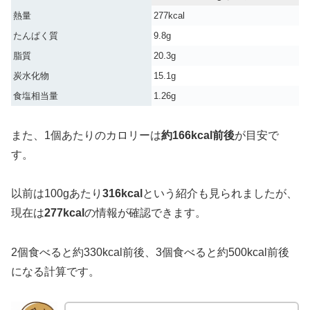
熱量
277kcal
たんぱく質
9.8g
脂質
20.3g
炭水化物
15.1g
食塩相当量
1.26g
また、1個あたりのカロリーは
約166kcal前後
が目安で
す。
以前は100gあたり
316kcal
という紹介も見られましたが、
現在は
277kcal
の情報が確認できます。
2個食べると約330kcal前後、3個食べると約500kcal前後
になる計算です。