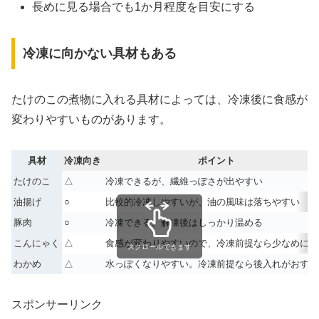
長めに見る場合でも1か月程度を目安にする
冷凍に向かない具材もある
たけのこの煮物に入れる具材によっては、冷凍後に食感が
変わりやすいものがあります。
具材
冷凍向き
ポイント
たけのこ
△
冷凍できるが、繊維っぽさが出やすい
油揚げ
○
比較的冷凍しやすいが、油の風味は落ちやすい
豚肉
○
冷凍できる。解凍後はしっかり温める
こんにゃく
△
食感が変わりやすいので、冷凍前提なら少なめに
スクロールできます
わかめ
△
水っぽくなりやすい。冷凍前提なら後入れがおすす
スポンサーリンク