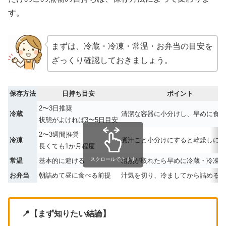
す。
まずは、冷蔵・冷凍・常温・お弁当の目安を
ざっくり確認しておきましょう。
保存方法
日持ち目安
ポイント
2〜3日推奨
冷蔵
清潔な容器に小分けし、早めに食べ
状態がよければ3〜5日目安
2〜3週間推奨
冷凍
煮汁ごと小分けにすると乾燥しにく
長くても1か月程度
スクロールできます
常温
基本的に避ける
粗熱が取れたら早めに冷蔵・冷凍す
お弁当
朝詰めて昼に食べる前提
汁気を切り、冷ましてから詰める
📍【まず知りたい結論】