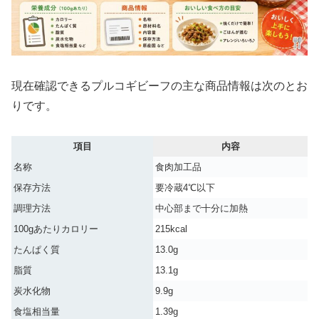
現在確認できるプルコギビーフの主な商品情報は次のとお
りです。
項目
内容
名称
食肉加工品
保存方法
要冷蔵4℃以下
調理方法
中心部まで十分に加熱
100gあたりカロリー
215kcal
たんぱく質
13.0g
脂質
13.1g
炭水化物
9.9g
食塩相当量
1.39g