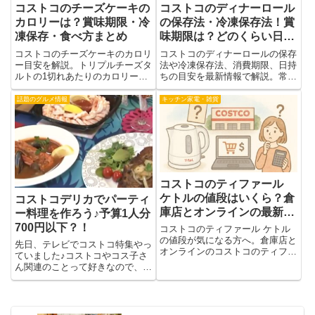
コストコのチーズケーキの
コストコのディナーロール
カロリーは？賞味期限・冷
の保存法・冷凍保存法！賞
凍保存・食べ方まとめ
味期限は？どのくらい日持
ちするの？
コストコのチーズケーキのカロリ
コストコのディナーロールの保存
ー目安を解説。トリプルチーズタ
法や冷凍保存法、消費期限、日持
ルトの1切れあたりのカロリー、
ちの目安を最新情報で解説。常
賞味期限・消費期限、冷凍保存の
温・冷蔵・冷凍の違いや、おいし
方法、半解凍などのおいしい食べ
く保存するコツ、解凍方法まで分
話題のグルメ情報
キッチン家電・雑貨
方までまとめます。
かりやすくまとめました。
コストコのティファール
ケトルの値段はいくら？倉
コストコデリカでパーティ
庫店とオンラインの最新価
ー料理を作ろう♪予算1人分
格＆他店比較ガイド
700円以下？！
コストコのティファール ケトル
の値段が気になる方へ。倉庫店と
先日、テレビでコストコ特集やっ
オンラインのコストコのティファ
ていました♪コストコやコス子さ
ール ケトルの値段を比較し、
ん関連のことって好きなので、見
Amazonや楽天との価格差、現行
入っちゃいましたね。＾＾コス子
モデルやセール時期、口コミまで
さんの書籍はこちら♪⇒コストコ
詳しく解説し、最安で買うコツも
通 (Gakken Mook GetNavi BEST
紹介します。初心者でも失敗しな
BUYシリーズ)今回の特集の内容