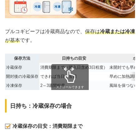
プルコギビーフは冷蔵商品なので、
保存は
冷蔵または冷凍
が基本
です。
保存方法
日持ちの目安
ポ
冷蔵保存
消費期限まで（購入日含め3日程度）
未開封でも早め
開封後の冷蔵保存
できれば当日～翌日
早めに加熱調理
冷凍保存
2～3週間程度
風味を保つなら
スクロールできます
日持ち：冷蔵保存の場合
冷蔵保存の目安：消費期限まで