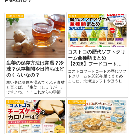
お料理豆知識
外食チェーン活用ガイド
コストコの歴代ソフトクリ
ーム全種類まとめ
生姜の保存方法は常温？冷
【2026】フードコートの
凍？保存期間や日持ちはど
販売時期やカロリーも
コストコフードコートの歴代ソフ
のくらいなの？
トクリームを2026年版でまとめ
ました。北海道ソフトやほうじ
寒い冬に身体を温めてくれる食材
茶、宇治抹茶、マロンなど過去の
と言えば、『生姜（しょうが）』
味、現在販売中のフレーバー、値
ですよね。＾＾これからの季節、
段・カロリー目安、販売時期や次
最も活躍する食材かもしれません
の味の予想まで分かりやすく紹介
ね？生姜は漢方でも有名で、元気
食生活の疑問
お料理豆知識
します。
の素になる食材ですし、美容にも
活用されます♪個人的に大好きで
料理には欠かせない食材なので
よ...