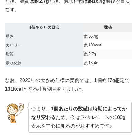
前後、脂質は
約2.7g
前後、炭水化物は
約16.4g
前後が目安
です。
1個あたりの目安
数値
重さ
約36.4g
カロリー
約100kcal
脂質
約2.7g
炭水化物
約16.4g
なお、2023年の大きめ仕様の実例では、1個約47g想定で
131kcal
とする計算例もありました。
つまり、
1個あたりの数値は時期によってか
なり変わる
ため、今はラベルベースの100g
表示を中心に見るのがおすすめです♪