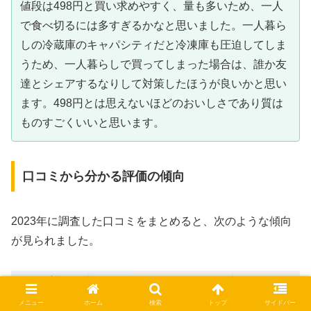
値段は498円と買い求めやすく、量も多いため、一人
で食べ切るには多すぎるかなと思いました。一人暮ら
しの冷蔵庫のキャパシティだと冷凍庫も圧迫してしま
うため、一人暮らしで買ってしまった場合は、誰か友
達とシェアするなりして対策したほうが良いかと思い
ます。498円とは思えないほどのおいしさであり質は
ものすごくいいと思います。
口コミから分かる評価の傾向
2023年に調査した口コミをまとめると、次のような傾向
が見られました。
高評価の声
気になる声
安くて量が多い
少人数だと多すぎる
メニュー
ホーム
検索
トップ
サイドバー