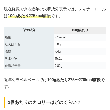
現在確認できる近年の栄養成分表示では、ディナーロール
は
100gあたり275kcal
前後
です。
栄養成分
100gあたり
熱量
275kcal
たんぱく質
6.8g
脂質
7.4g
炭水化物
45.1g
食塩相当量
0.82g
近年のラベルベースでは
100gあたり275〜278kcal前後
で
す。
1個あたりのカロリーはどのくらい？