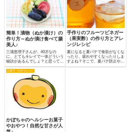
手作りのフルーツビネガー
簡単！漬物（ぬか漬け）の
（果実酢）の作り方とアレ
作り方～ぬか漬け食べて腸
ンジレシピ
美人♪
夏になると夏バテで食欲がなくな
三浦恵理子さんが、40才なの
ったり、疲れやすくなったりしま
に、とてもキレイで一体どういう
すよね？そこで、夏バテ防止や疲
秘訣があるんでしょ？と思ってい
労回復にお酢を飲むと良いとよく
たら、先日、テレビで三浦さんの
聞きますが、お酢を飲むのは苦
若さの秘訣を紹介していましたよ
お菓子・おやつレシピ
手･･･と思っているあなたに、フ
ね。＾＾・炭酸水を飲んでいる・
ルーツビネガーがおすすめです♪
小皿を沢山使って視覚から満足感
フルーツビネガーとは、フルー
を得る・食べる時に絶対に太らな
ツ...
い...
かぼちゃのヘルシーお菓子
やおやつ！自然な甘さが人
気♪